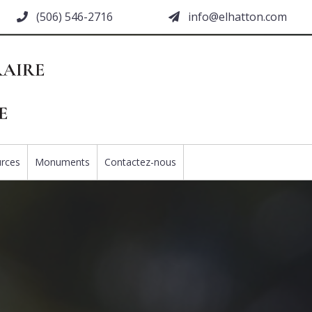
(506) 546-2716
moc.nottahle@ofni
rces
Monuments
Contactez-nous