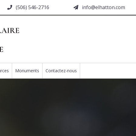
(506) 546-2716
moc.nottahle@ofni
rces
Monuments
Contactez-nous