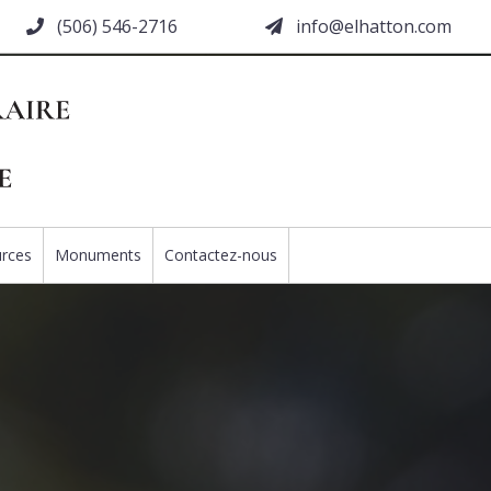
(506) 546-2716
moc.nottahle@ofni
rces
Monuments
Contactez-nous