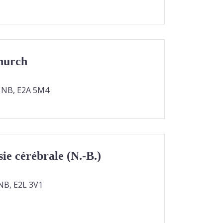
hurch
n NB, E2A 5M4
ie cérébrale (N.-B.)
NB, E2L 3V1