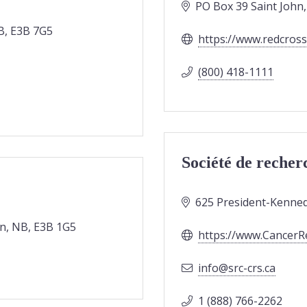
PO Box 39 Saint John,
B, E3B 7G5
https://www.redcross
(800) 418-1111
Société de recher
625 President-Kennedy
n, NB, E3B 1G5
https://www.CancerR
ac.src-crs@ofni
1 (888) 766-2262