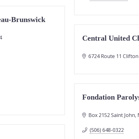
eau-Brunswick
4
Central United C
6724 Route 11 Clifto
Fondation Parolys
Box 2152 Saint John, 
(506) 648-0322