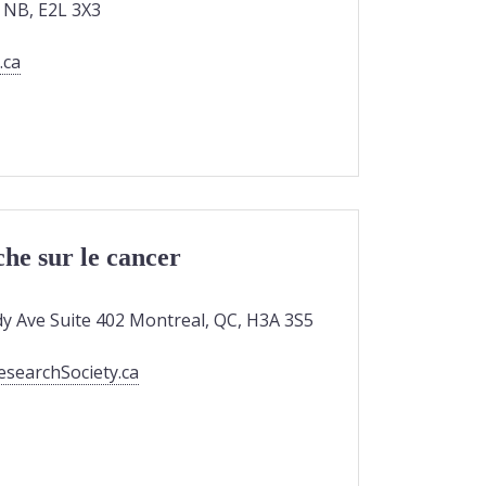
 NB, E2L 3X3
.ca
che sur le cancer
 Ave Suite 402 Montreal, QC, H3A 3S5
esearchSociety.ca