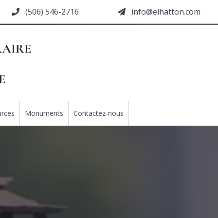
(506) 546-2716
moc.nottahle@ofni
urces
Monuments
Contactez-nous