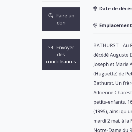
Date de décès
Faire un
don
Emplacement
BATHURST - Au Foy
Envoyer
des
décédé Auguste Dum
condoléances
Joseph et Marie A
(Huguette) de Pet
Bathurst. Un frèr
Adrienne Charest 
petits-enfants, 1
(1995), ainsi qu'u
mardi 2 mai, à la
Notre-Dame du Ros