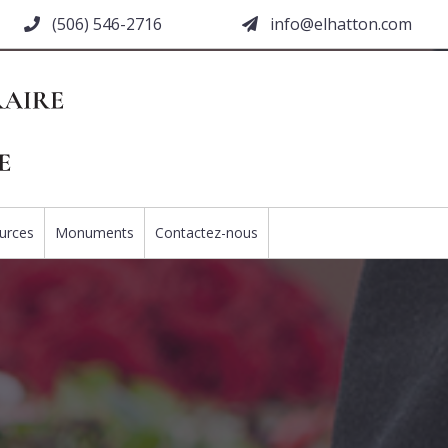
(506) 546-2716
moc.nottahle@ofni
urces
Monuments
Contactez-nous