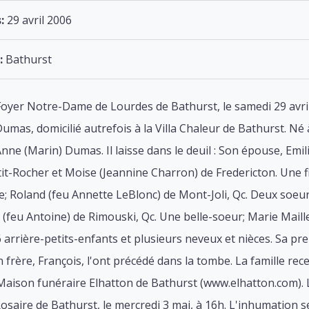
:
29 avril 2006
:
Bathurst
er Notre-Dame de Lourdes de Bathurst, le samedi 29 avril 2
as, domicilié autrefois à la Villa Chaleur de Bathurst. Né à S
nne (Marin) Dumas. Il laisse dans le deuil : Son épouse, Emil
it-Rocher et Moise (Jeannine Charron) de Fredericton. Une f
e; Roland (feu Annette LeBlonc) de Mont-Joli, Qc. Deux soeurs
(feu Antoine) de Rimouski, Qc. Une belle-soeur; Marie Maill
6 arrière-petits-enfants et plusieurs neveux et nièces. Sa p
n frère, François, l'ont précédé dans la tombe. La famille re
 Maison funéraire Elhatton de Bathurst (www.elhatton.com). Le
aire de Bathurst, le mercredi 3 mai, à 16h. L'inhumation se