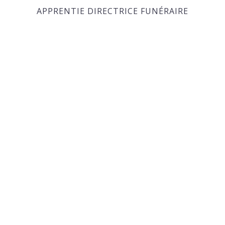
APPRENTIE DIRECTRICE FUNÉRAIRE
Maison Funéraire Elhatton Ltée.