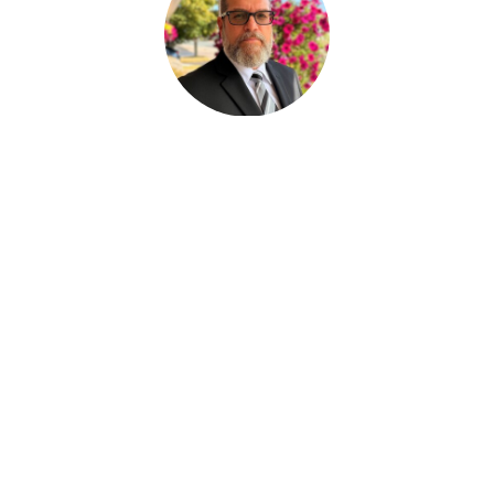
Paul Desjardins
FUNERAL SERVICE ASSISTANT
Joan Dickson