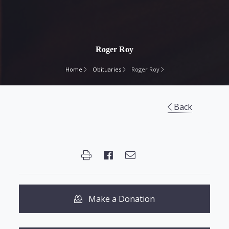
Roger Roy
Home
Obituaries
Roger Roy
Back
Make a Donation