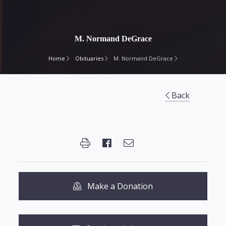
M. Normand DeGrace
Home
Obituaries
M. Normand DeGrace
Back
Make a Donation