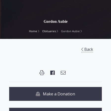
Gordon Aubie
Home
Obituaries
Gordon Aubie
Back
Make a Donation