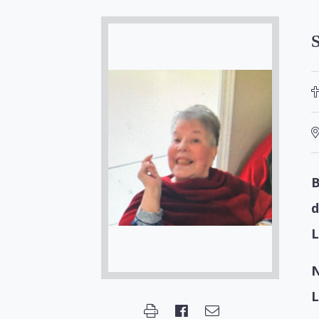
S
B
d
L
N
L