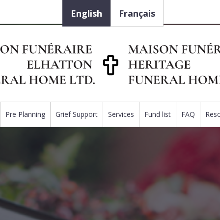
English
Français
Pre Planning
Grief Support
Services
Fund list
FAQ
Res