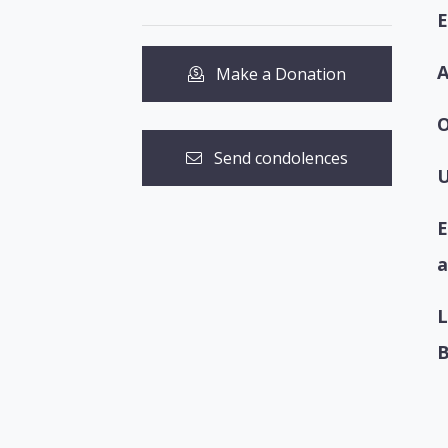
E
A
Make a Donation
O
Send condolences
U
E
a
L
B