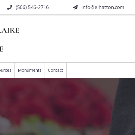
(506) 546-2716
moc.nottahle@ofni
ources
Monuments
Contact