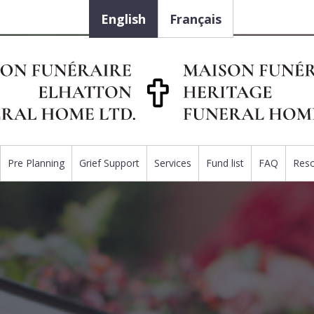
English
Français
Pre Planning
Grief Support
Services
Fund list
FAQ
Res