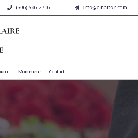
(506) 546-2716
moc.nottahle@ofni
ources
Monuments
Contact