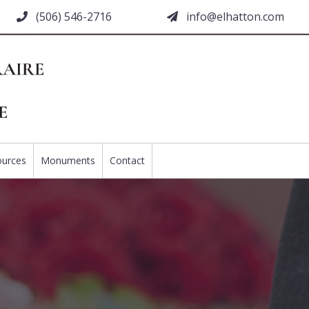
(506) 546-2716
moc.nottahle@ofni
ources
Monuments
Contact