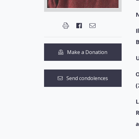
N
I
B
Make a Donation
U
O
Send condolences
(
L
R
a