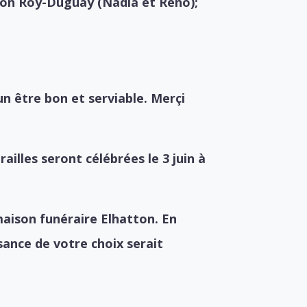
ison Roy-Duguay (Nadia et Reno);
n être bon et serviable. Merçi
railles seront célébrées le 3 juin à
maison funéraire Elhatton. En
nce de votre choix serait