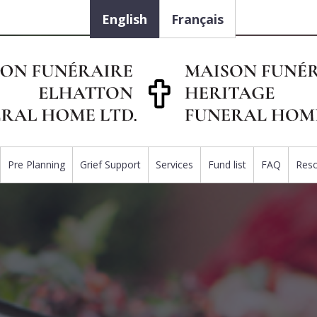
English
Français
Pre Planning
Grief Support
Services
Fund list
FAQ
Res