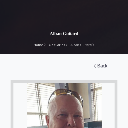
Alban Guitard
Home
Obituaries
Alban Guitard
Back