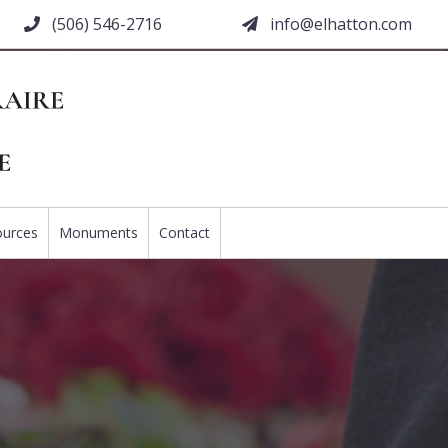
(506) 546-2716
moc.nottahle@ofni
ources
Monuments
Contact