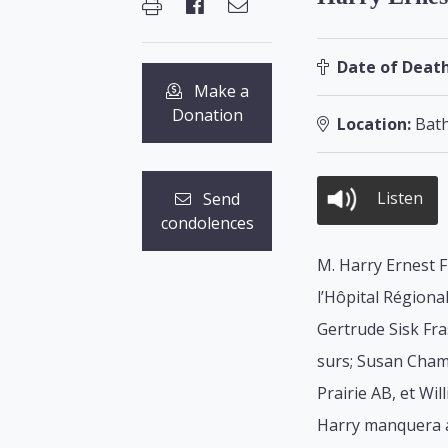
Date of Death
Make a
Donation
Location:
Bath
Listen
Send
condolences
M. Harry Ernest F
l’Hôpital Régional
Gertrude Sisk Fra
surs; Susan Cham
Prairie AB, et Wil
Harry manquera au