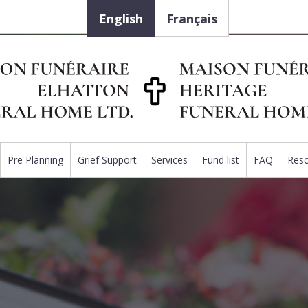
English
Français
Pre Planning
Grief Support
Services
Fund list
FAQ
Res