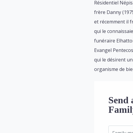
Résidentiel Népis
frère Danny (1975
et récemment il f
qui le connaissai
funéraire Elhatto
Evangel Pentecosta
qui le désirent u
organisme de bien
Send 
Famil