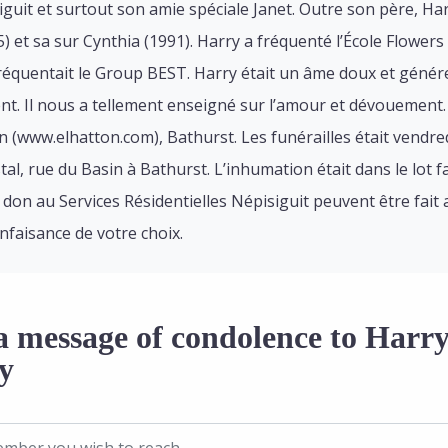
iguit et surtout son amie spéciale Janet. Outre son père, Ha
) et sa sur Cynthia (1991). Harry a fréquenté l’École Flo
réquentait le Group BEST. Harry était un âme doux et généreux
ent. Il nous a tellement enseigné sur l’amour et dévouement.
n (www.elhatton.com), Bathurst. Les funérailles était vendredi
l, rue du Basin à Bathurst. L’inhumation était dans le lot fam
n don au Services Résidentielles Népisiguit peuvent être fait
faisance de votre choix.
a message of condolence to Harry
y