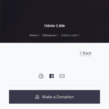
Odette Little
Home
Obituaries
Odette Little
Back
Make a Donation