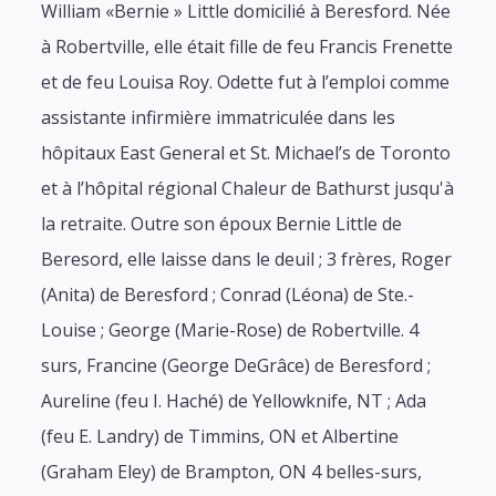
William «Bernie » Little domicilié à Beresford. Née
à Robertville, elle était fille de feu Francis Frenette
et de feu Louisa Roy. Odette fut à l’emploi comme
assistante infirmière immatriculée dans les
hôpitaux East General et St. Michael’s de Toronto
et à l’hôpital régional Chaleur de Bathurst jusqu'à
la retraite. Outre son époux Bernie Little de
Beresord, elle laisse dans le deuil ; 3 frères, Roger
(Anita) de Beresford ; Conrad (Léona) de Ste.-
Louise ; George (Marie-Rose) de Robertville. 4
surs, Francine (George DeGrâce) de Beresford ;
Aureline (feu I. Haché) de Yellowknife, NT ; Ada
(feu E. Landry) de Timmins, ON et Albertine
(Graham Eley) de Brampton, ON 4 belles-surs,