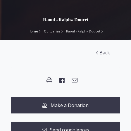
Raoul «Ralph» Doucet
Home
Obituaries
Raoul «Ralph» Doucet
Back
Make a Donation
Send condolences