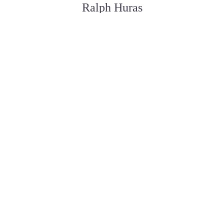
Ralph Huras
FUNERAL SERVICE ASSISTANT
Paul Desjardins
FUNERAL SERVICE ASSISTANT